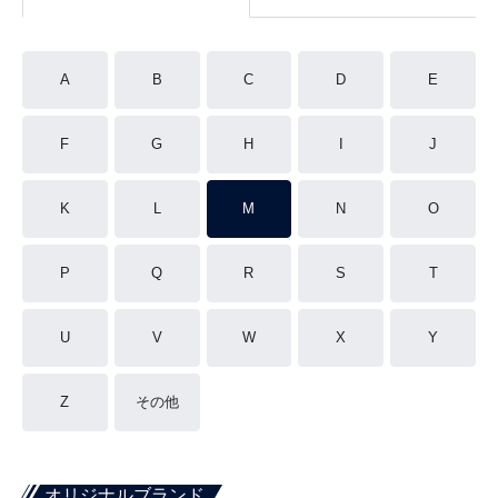
A
B
C
D
E
F
G
H
I
J
K
L
M
N
O
P
Q
R
S
T
U
V
W
X
Y
Z
その他
オリジナルブランド