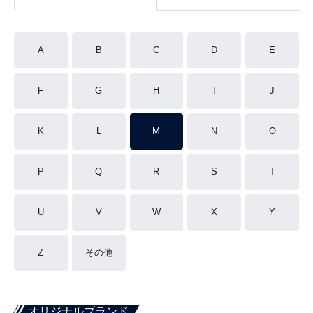
A
B
C
D
E
F
G
H
I
J
K
L
M
N
O
P
Q
R
S
T
U
V
W
X
Y
Z
その他
オリジナルブランド