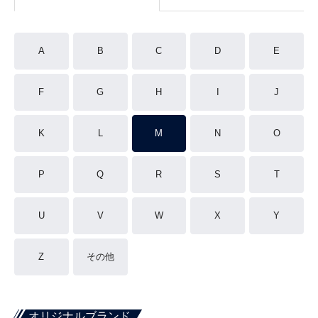
A
B
C
D
E
F
G
H
I
J
K
L
M
N
O
P
Q
R
S
T
U
V
W
X
Y
Z
その他
オリジナルブランド