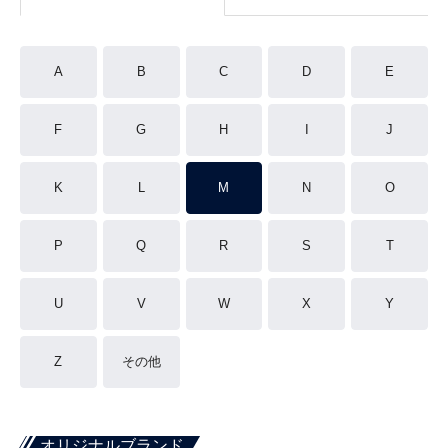
A
B
C
D
E
F
G
H
I
J
K
L
M
N
O
P
Q
R
S
T
U
V
W
X
Y
Z
その他
オリジナルブランド