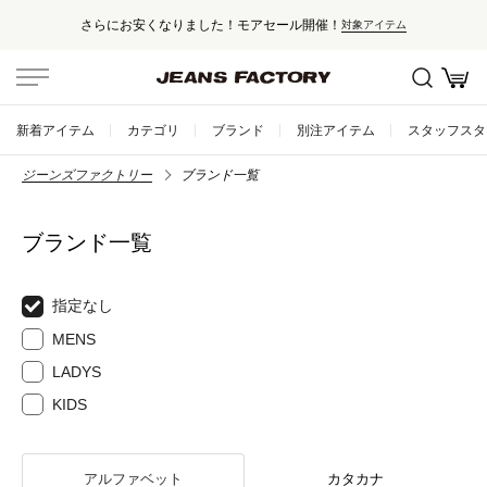
さらにお安くなりました！モアセール開催！
対象アイテム
新着アイテム
カテゴリ
ブランド
別注アイテム
スタッフスタ
ジーンズファクトリー
ブランド一覧
ブランド一覧
指定なし
MENS
LADYS
KIDS
アルファベット
カタカナ