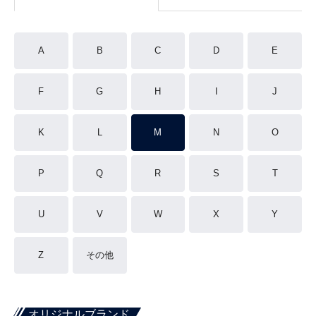
A
B
C
D
E
F
G
H
I
J
K
L
M
N
O
P
Q
R
S
T
U
V
W
X
Y
Z
その他
オリジナルブランド