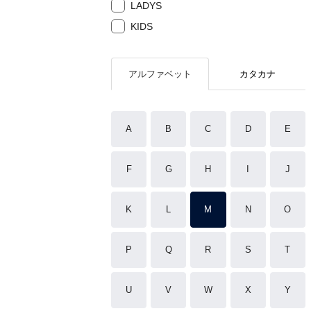
LADYS
KIDS
アルファベット
カタカナ
A
B
C
D
E
F
G
H
I
J
K
L
M
N
O
P
Q
R
S
T
U
V
W
X
Y