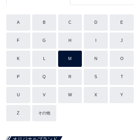
A
B
C
D
E
F
G
H
I
J
K
L
M
N
O
P
Q
R
S
T
U
V
W
X
Y
Z
その他
オリジナルブランド