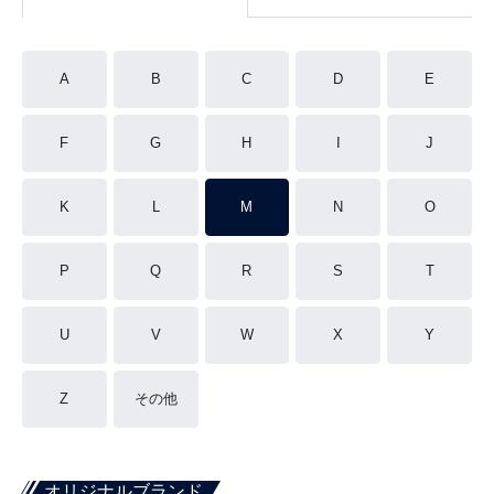
A
B
C
D
E
F
G
H
I
J
K
L
M
N
O
P
Q
R
S
T
U
V
W
X
Y
Z
その他
オリジナルブランド