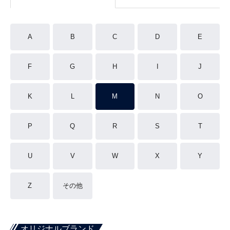
A
B
C
D
E
F
G
H
I
J
K
L
M
N
O
P
Q
R
S
T
U
V
W
X
Y
Z
その他
オリジナルブランド