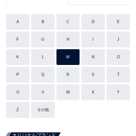
A
B
C
D
E
F
G
H
I
J
K
L
M
N
O
P
Q
R
S
T
U
V
W
X
Y
Z
その他
オリジナルブランド