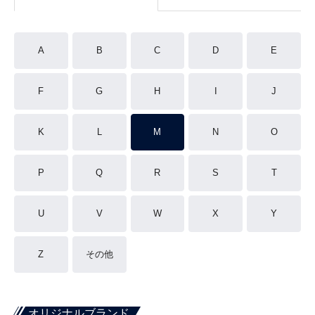
A
B
C
D
E
F
G
H
I
J
K
L
M
N
O
P
Q
R
S
T
U
V
W
X
Y
Z
その他
オリジナルブランド