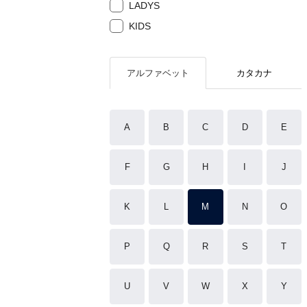
LADYS
KIDS
アルファベット
カタカナ
A
B
C
D
E
F
G
H
I
J
K
L
M
N
O
P
Q
R
S
T
U
V
W
X
Y