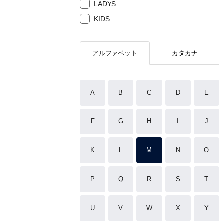
LADYS
KIDS
アルファベット
カタカナ
A
B
C
D
E
F
G
H
I
J
K
L
M
N
O
P
Q
R
S
T
U
V
W
X
Y