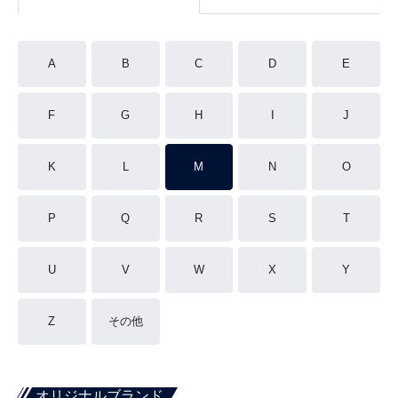
A
B
C
D
E
F
G
H
I
J
K
L
M
N
O
P
Q
R
S
T
U
V
W
X
Y
Z
その他
オリジナルブランド