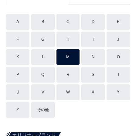
A
B
C
D
E
F
G
H
I
J
K
L
M
N
O
P
Q
R
S
T
U
V
W
X
Y
Z
その他
オリジナルブランド