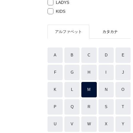
LADYS
KIDS
アルファベット
カタカナ
A
B
C
D
E
F
G
H
I
J
K
L
M
N
O
P
Q
R
S
T
U
V
W
X
Y