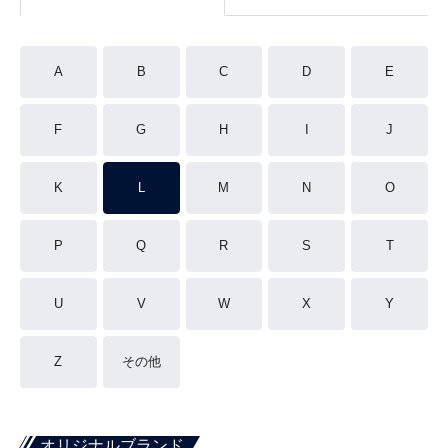
A
B
C
D
E
F
G
H
I
J
K
L
M
N
O
P
Q
R
S
T
U
V
W
X
Y
Z
その他
オリジナルブランド