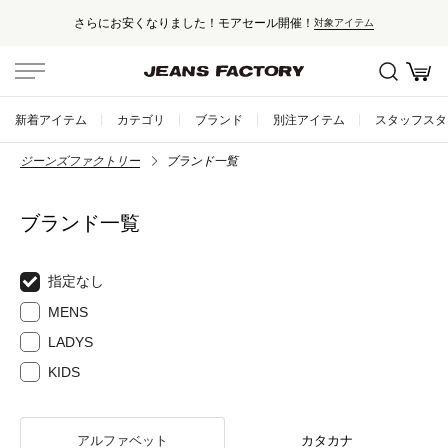
さらにお安くなりました！モアセール開催！
対象アイテム
新着アイテム
カテゴリ
ブランド
別注アイテム
スタッフスタ
ジーンズファクトリー
ブランド一覧
ブランド一覧
指定なし
MENS
LADYS
KIDS
アルファベット
カタカナ