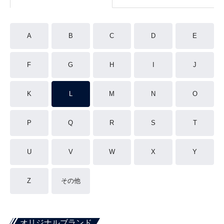
A
B
C
D
E
F
G
H
I
J
K
L
M
N
O
P
Q
R
S
T
U
V
W
X
Y
Z
その他
オリジナルブランド