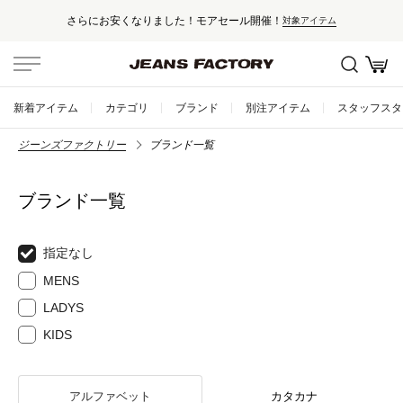
さらにお安くなりました！モアセール開催！
対象アイテム
新着アイテム
カテゴリ
ブランド
別注アイテム
スタッフスタ
ジーンズファクトリー
ブランド一覧
ブランド一覧
指定なし
MENS
LADYS
KIDS
アルファベット
カタカナ