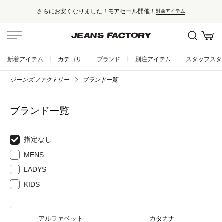
さらにお安くなりました！モアセール開催！
対象アイテム
新着アイテム
カテゴリ
ブランド
別注アイテム
スタッフスタ
ジーンズファクトリー
ブランド一覧
ブランド一覧
指定なし
MENS
LADYS
KIDS
アルファベット
カタカナ