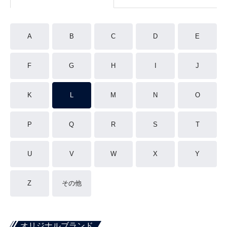
A
B
C
D
E
F
G
H
I
J
K
L
M
N
O
P
Q
R
S
T
U
V
W
X
Y
Z
その他
オリジナルブランド