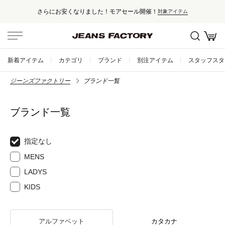
さらにお安くなりました！モアセール開催！
対象アイテム
新着アイテム
カテゴリ
ブランド
別注アイテム
スタッフスタ
ジーンズファクトリー
ブランド一覧
ブランド一覧
指定なし
MENS
LADYS
KIDS
アルファベット
カタカナ