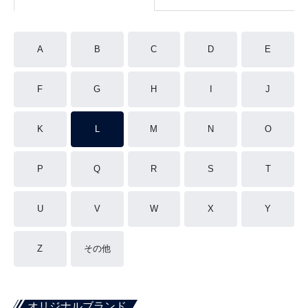
A
B
C
D
E
F
G
H
I
J
K
L
M
N
O
P
Q
R
S
T
U
V
W
X
Y
Z
その他
オリジナルブランド