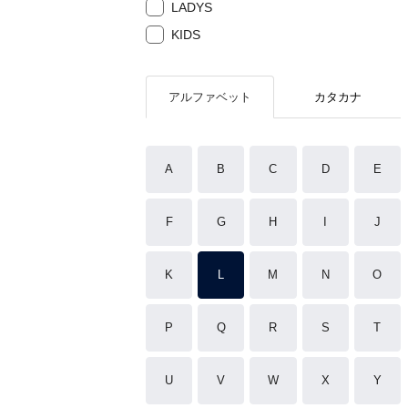
LADYS
KIDS
アルファベット
カタカナ
A
B
C
D
E
F
G
H
I
J
K
L
M
N
O
P
Q
R
S
T
U
V
W
X
Y