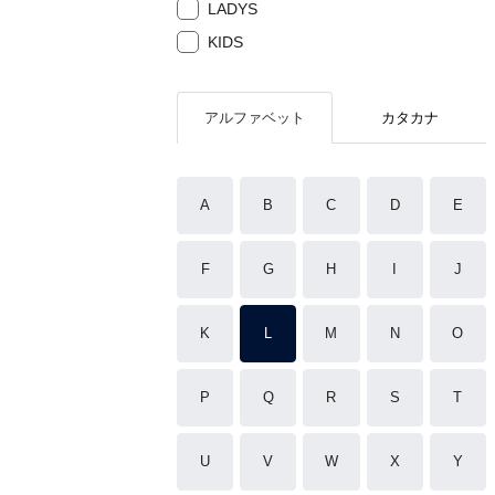
LADYS
KIDS
アルファベット
カタカナ
A
B
C
D
E
F
G
H
I
J
K
L
M
N
O
P
Q
R
S
T
U
V
W
X
Y