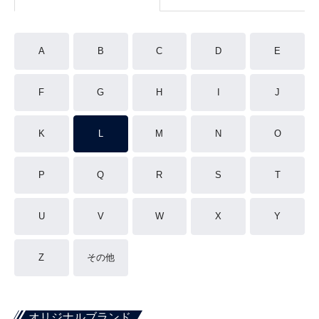
A
B
C
D
E
F
G
H
I
J
K
L
M
N
O
P
Q
R
S
T
U
V
W
X
Y
Z
その他
オリジナルブランド