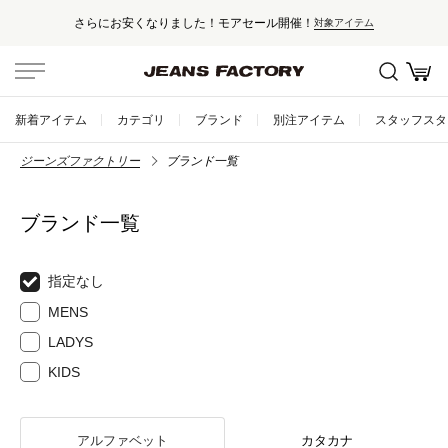
さらにお安くなりました！モアセール開催！
対象アイテム
新着アイテム
カテゴリ
ブランド
別注アイテム
スタッフスタ
ジーンズファクトリー
ブランド一覧
ブランド一覧
指定なし
MENS
LADYS
KIDS
アルファベット
カタカナ