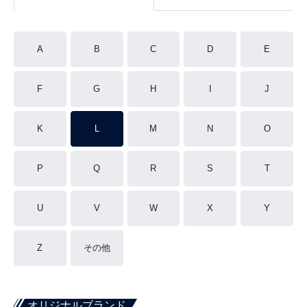
A
B
C
D
E
F
G
H
I
J
K
L
M
N
O
P
Q
R
S
T
U
V
W
X
Y
Z
その他
オリジナルブランド