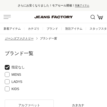
さらにお安くなりました！モアセール開催！
対象アイテム
新着アイテム
カテゴリ
ブランド
別注アイテム
スタッフスタ
ジーンズファクトリー
ブランド一覧
ブランド一覧
指定なし
MENS
LADYS
KIDS
アルファベット
カタカナ