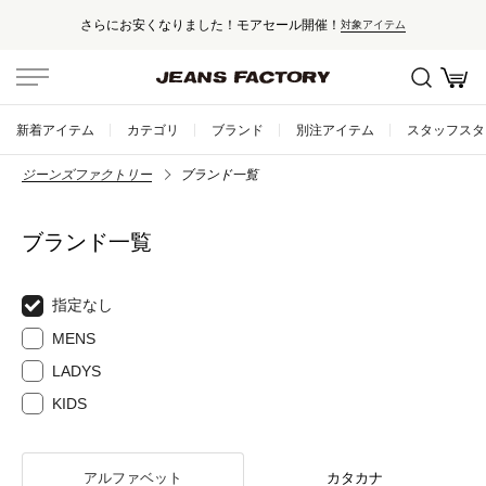
さらにお安くなりました！モアセール開催！
対象アイテム
新着アイテム
カテゴリ
ブランド
別注アイテム
スタッフスタ
ジーンズファクトリー
ブランド一覧
ブランド一覧
指定なし
MENS
LADYS
KIDS
アルファベット
カタカナ