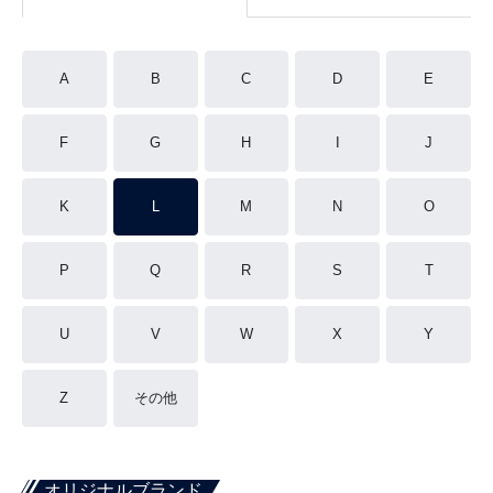
A
B
C
D
E
F
G
H
I
J
K
L
M
N
O
P
Q
R
S
T
U
V
W
X
Y
Z
その他
オリジナルブランド