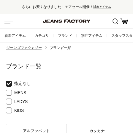
さらにお安くなりました！モアセール開催！
対象アイテム
新着アイテム
カテゴリ
ブランド
別注アイテム
スタッフスタ
ジーンズファクトリー
ブランド一覧
ブランド一覧
指定なし
MENS
LADYS
KIDS
アルファベット
カタカナ