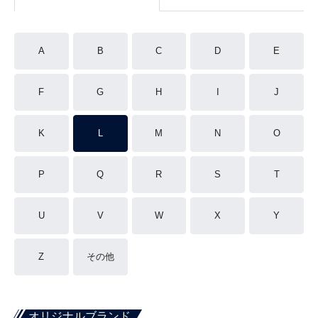
A
B
C
D
E
F
G
H
I
J
K
L
M
N
O
P
Q
R
S
T
U
V
W
X
Y
Z
その他
オリジナルブランド