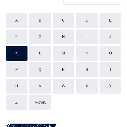
A
B
C
D
E
F
G
H
I
J
K
L
M
N
O
P
Q
R
S
T
U
V
W
X
Y
Z
その他
オリジナルブランド