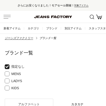
さらにお安くなりました！モアセール開催！
対象アイテム
新着アイテム
カテゴリ
ブランド
別注アイテム
スタッフスタ
ジーンズファクトリー
ブランド一覧
ブランド一覧
指定なし
MENS
LADYS
KIDS
アルファベット
カタカナ