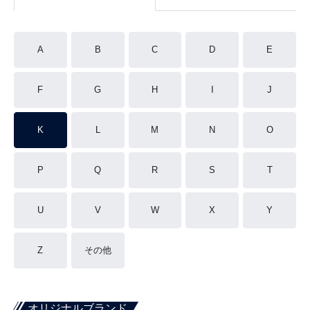
A
B
C
D
E
F
G
H
I
J
K
L
M
N
O
P
Q
R
S
T
U
V
W
X
Y
Z
その他
オリジナルブランド