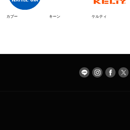
カブー
キーン
ケルティ