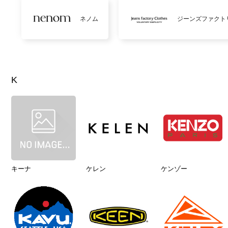
ネノム
ジーンズファクト
K
キーナ
ケレン
ケンゾー