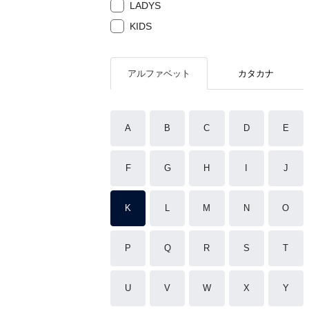
LADYS
KIDS
アルファベット
カタカナ
A
B
C
D
E
F
G
H
I
J
K
L
M
N
O
P
Q
R
S
T
U
V
W
X
Y