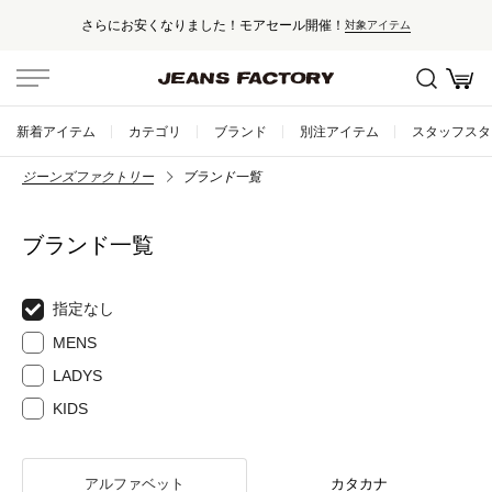
さらにお安くなりました！モアセール開催！
対象アイテム
新着アイテム
カテゴリ
ブランド
別注アイテム
スタッフスタ
ジーンズファクトリー
ブランド一覧
ブランド一覧
指定なし
MENS
LADYS
KIDS
アルファベット
カタカナ