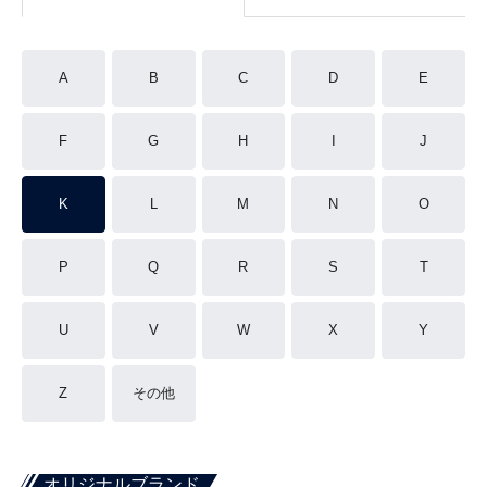
A
B
C
D
E
F
G
H
I
J
K
L
M
N
O
P
Q
R
S
T
U
V
W
X
Y
Z
その他
オリジナルブランド