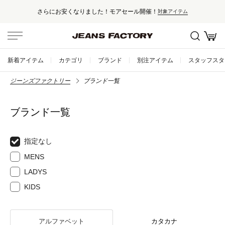
さらにお安くなりました！モアセール開催！
対象アイテム
新着アイテム
カテゴリ
ブランド
別注アイテム
スタッフスタ
ジーンズファクトリー
ブランド一覧
ブランド一覧
指定なし
MENS
LADYS
KIDS
アルファベット
カタカナ