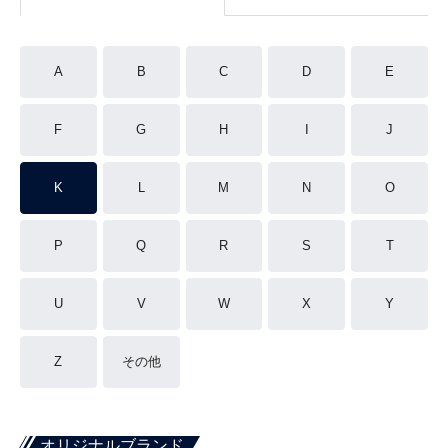
A
B
C
D
E
F
G
H
I
J
K
L
M
N
O
P
Q
R
S
T
U
V
W
X
Y
Z
その他
オリジナルブランド