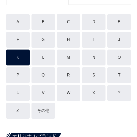
A
B
C
D
E
F
G
H
I
J
K
L
M
N
O
P
Q
R
S
T
U
V
W
X
Y
Z
その他
オリジナルブランド