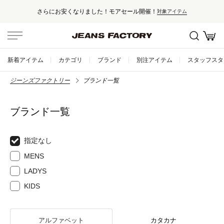
さらにお安くなりました！モアセール開催！
対象アイテム
新着アイテム
カテゴリ
ブランド
別注アイテム
スタッフスタ
ジーンズファクトリー
ブランド一覧
ブランド一覧
指定なし
MENS
LADYS
KIDS
アルファベット
カタカナ