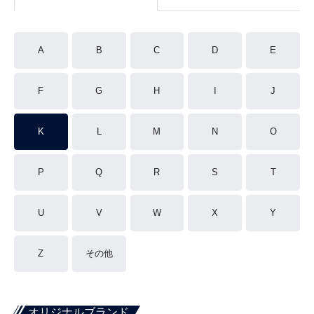
A
B
C
D
E
F
G
H
I
J
K
L
M
N
O
P
Q
R
S
T
U
V
W
X
Y
Z
その他
オリジナルブランド