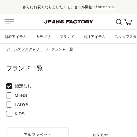
さらにお安くなりました！モアセール開催！
対象アイテム
新着アイテム
カテゴリ
ブランド
別注アイテム
スタッフスタ
ジーンズファクトリー
ブランド一覧
ブランド一覧
指定なし
MENS
LADYS
KIDS
アルファベット
カタカナ