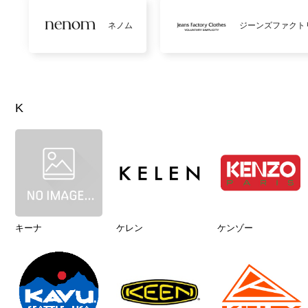
ネノム
ジーンズファクト
K
キーナ
ケレン
ケンゾー