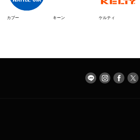
カブー
キーン
ケルティ