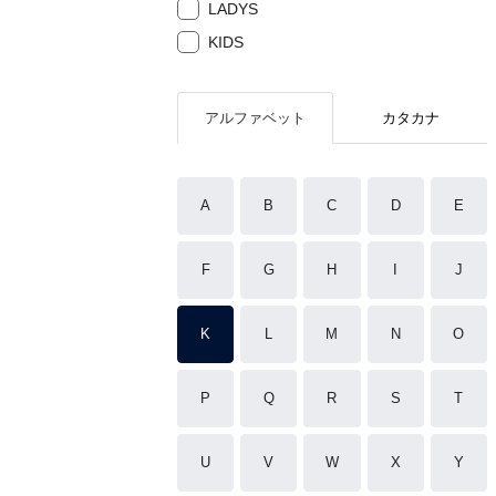
LADYS
KIDS
アルファベット
カタカナ
A
B
C
D
E
F
G
H
I
J
K
L
M
N
O
P
Q
R
S
T
U
V
W
X
Y