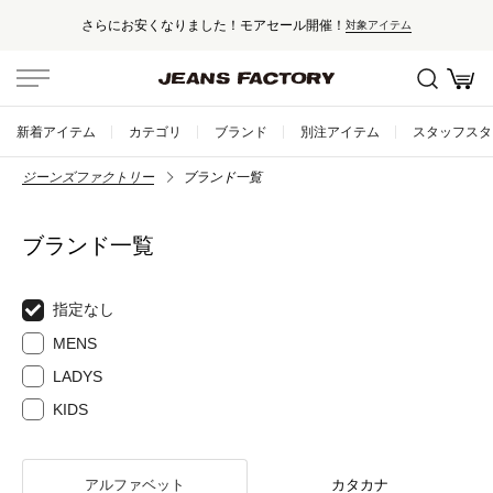
さらにお安くなりました！モアセール開催！
対象アイテム
新着アイテム
カテゴリ
ブランド
別注アイテム
スタッフスタ
ジーンズファクトリー
ブランド一覧
ブランド一覧
指定なし
MENS
LADYS
KIDS
アルファベット
カタカナ