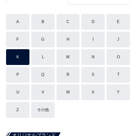
A
B
C
D
E
F
G
H
I
J
K
L
M
N
O
P
Q
R
S
T
U
V
W
X
Y
Z
その他
オリジナルブランド