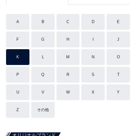
A
B
C
D
E
F
G
H
I
J
K
L
M
N
O
P
Q
R
S
T
U
V
W
X
Y
Z
その他
オリジナルブランド