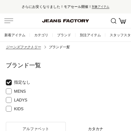
さらにお安くなりました！モアセール開催！
対象アイテム
新着アイテム
カテゴリ
ブランド
別注アイテム
スタッフスタ
ジーンズファクトリー
ブランド一覧
ブランド一覧
指定なし
MENS
LADYS
KIDS
アルファベット
カタカナ