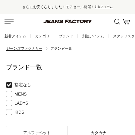
さらにお安くなりました！モアセール開催！
対象アイテム
新着アイテム
カテゴリ
ブランド
別注アイテム
スタッフスタ
ジーンズファクトリー
ブランド一覧
ブランド一覧
指定なし
MENS
LADYS
KIDS
アルファベット
カタカナ