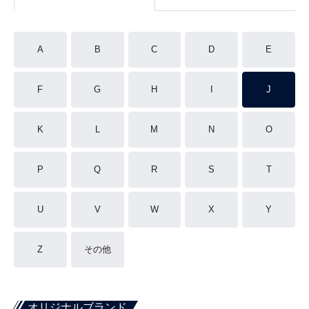
A
B
C
D
E
F
G
H
I
J
K
L
M
N
O
P
Q
R
S
T
U
V
W
X
Y
Z
その他
オリジナルブランド