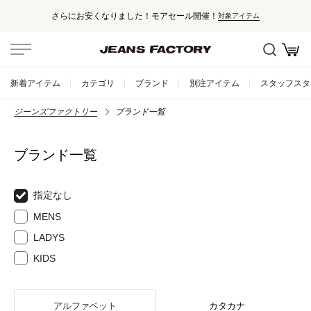
さらにお安くなりました！モアセール開催！
対象アイテム
新着アイテム
カテゴリ
ブランド
別注アイテム
スタッフスタ
ジーンズファクトリー
ブランド一覧
ブランド一覧
指定なし
MENS
LADYS
KIDS
アルファベット
カタカナ