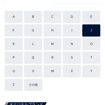
A
B
C
D
E
F
G
H
I
J
K
L
M
N
O
P
Q
R
S
T
U
V
W
X
Y
Z
その他
オリジナルブランド