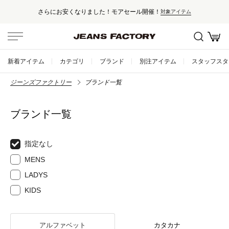
さらにお安くなりました！モアセール開催！
対象アイテム
新着アイテム
カテゴリ
ブランド
別注アイテム
スタッフスタ
ジーンズファクトリー
ブランド一覧
ブランド一覧
指定なし
MENS
LADYS
KIDS
アルファベット
カタカナ