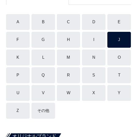
A
B
C
D
E
F
G
H
I
J
K
L
M
N
O
P
Q
R
S
T
U
V
W
X
Y
Z
その他
オリジナルブランド