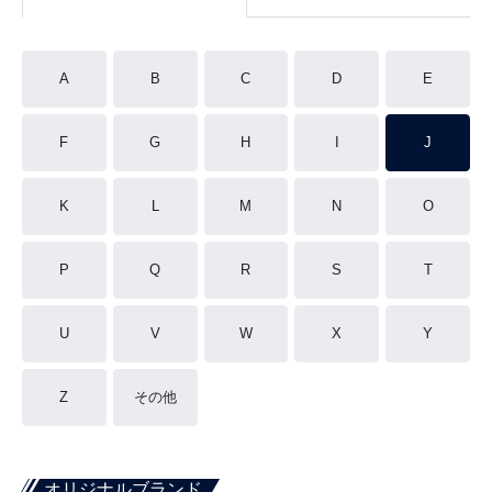
A
B
C
D
E
F
G
H
I
J
K
L
M
N
O
P
Q
R
S
T
U
V
W
X
Y
Z
その他
オリジナルブランド