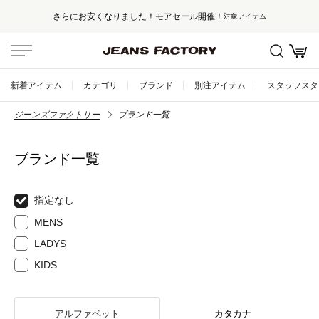
さらにお安くなりました！モアセール開催！
対象アイテム
新着アイテム
カテゴリ
ブランド
別注アイテム
スタッフスタ
ジーンズファクトリー
ブランド一覧
ブランド一覧
指定なし
MENS
LADYS
KIDS
アルファベット
カタカナ