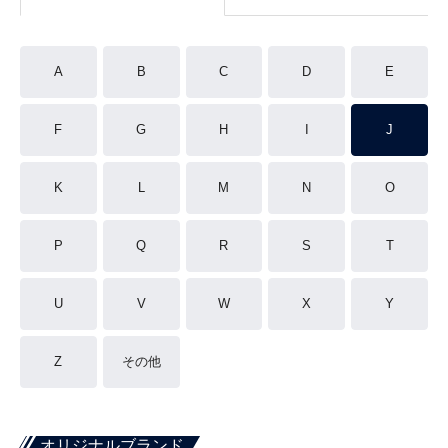
A
B
C
D
E
F
G
H
I
J
K
L
M
N
O
P
Q
R
S
T
U
V
W
X
Y
Z
その他
オリジナルブランド