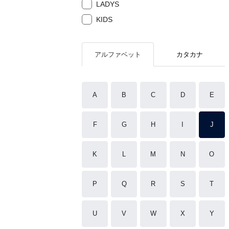
LADYS
KIDS
アルファベット
カタカナ
A
B
C
D
E
F
G
H
I
J
K
L
M
N
O
P
Q
R
S
T
U
V
W
X
Y