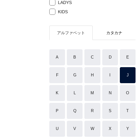
LADYS
KIDS
アルファベット
カタカナ
A
B
C
D
E
F
G
H
I
J
K
L
M
N
O
P
Q
R
S
T
U
V
W
X
Y