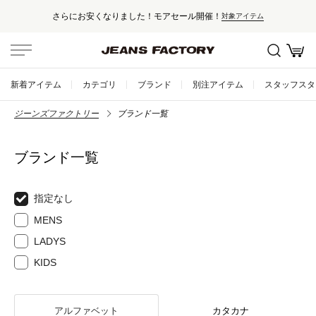
さらにお安くなりました！モアセール開催！
対象アイテム
新着アイテム
カテゴリ
ブランド
別注アイテム
スタッフスタ
ジーンズファクトリー
ブランド一覧
ブランド一覧
指定なし
MENS
LADYS
KIDS
アルファベット
カタカナ