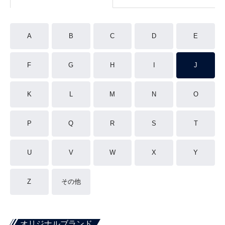
A
B
C
D
E
F
G
H
I
J
K
L
M
N
O
P
Q
R
S
T
U
V
W
X
Y
Z
その他
オリジナルブランド