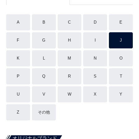
A
B
C
D
E
F
G
H
I
J
K
L
M
N
O
P
Q
R
S
T
U
V
W
X
Y
Z
その他
オリジナルブランド