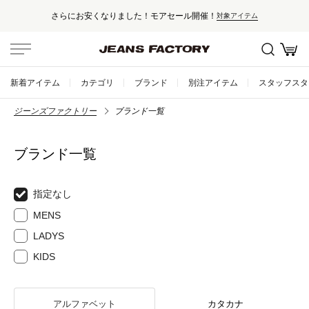
さらにお安くなりました！モアセール開催！
対象アイテム
新着アイテム
カテゴリ
ブランド
別注アイテム
スタッフスタ
ジーンズファクトリー
ブランド一覧
ブランド一覧
指定なし
MENS
LADYS
KIDS
アルファベット
カタカナ