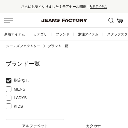
さらにお安くなりました！モアセール開催！
対象アイテム
新着アイテム
カテゴリ
ブランド
別注アイテム
スタッフスタ
ジーンズファクトリー
ブランド一覧
ブランド一覧
指定なし
MENS
LADYS
KIDS
アルファベット
カタカナ