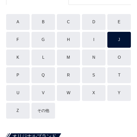
A
B
C
D
E
F
G
H
I
J
K
L
M
N
O
P
Q
R
S
T
U
V
W
X
Y
Z
その他
オリジナルブランド