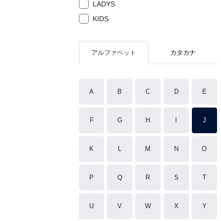
LADYS
KIDS
アルファベット
カタカナ
A
B
C
D
E
F
G
H
I
J
K
L
M
N
O
P
Q
R
S
T
U
V
W
X
Y