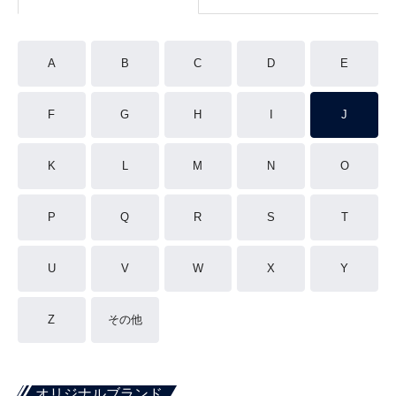
A
B
C
D
E
F
G
H
I
J
K
L
M
N
O
P
Q
R
S
T
U
V
W
X
Y
Z
その他
オリジナルブランド