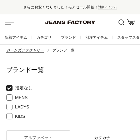
さらにお安くなりました！モアセール開催！
対象アイテム
新着アイテム
カテゴリ
ブランド
別注アイテム
スタッフスタ
ジーンズファクトリー
ブランド一覧
ブランド一覧
指定なし
MENS
LADYS
KIDS
アルファベット
カタカナ