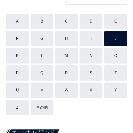
A
B
C
D
E
F
G
H
I
J
K
L
M
N
O
P
Q
R
S
T
U
V
W
X
Y
Z
その他
オリジナルブランド