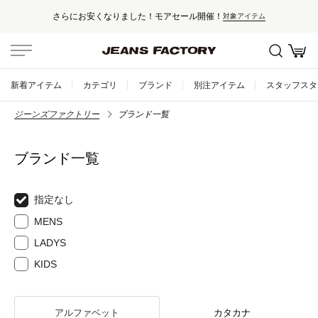
さらにお安くなりました！モアセール開催！
対象アイテム
新着アイテム
カテゴリ
ブランド
別注アイテム
スタッフスタ
ジーンズファクトリー
ブランド一覧
ブランド一覧
指定なし
MENS
LADYS
KIDS
アルファベット
カタカナ