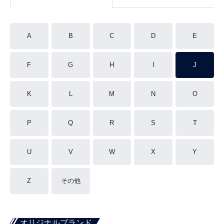
A
B
C
D
E
F
G
H
I
J
K
L
M
N
O
P
Q
R
S
T
U
V
W
X
Y
Z
その他
オリジナルブランド